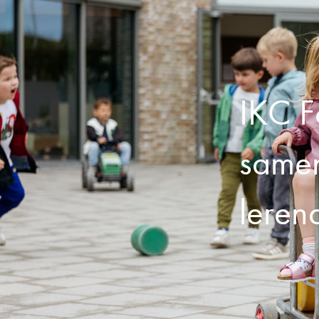
IKC F
samen
leren