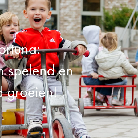
ortuna:
 spelend en
d groeien!