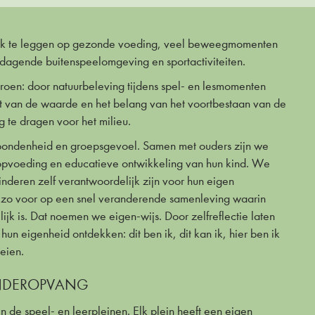
uk te leggen op gezonde voeding, veel beweegmomenten
dagende buitenspeelomgeving en sportactiviteiten.
roen: door natuurbeleving tijdens spel- en lesmomenten
 van de waarde en het belang van het voortbestaan van de
g te dragen voor het milieu.
rbondenheid en groepsgevoel. Samen met ouders zijn we
opvoeding en educatieve ontwikkeling van hun kind. We
inderen zelf verantwoordelijk zijn voor hun eigen
 zo voor op een snel veranderende samenleving waarin
jk is. Dat noemen we eigen-wijs. Door zelfreflectie laten
un eigenheid ontdekken: dit ben ik, dit kan ik, hier ben ik
oeien.
INDEROPVANG
 de speel- en leerpleinen. Elk plein heeft een eigen