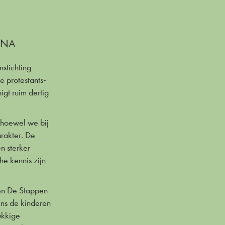
UNA
stichting
e protestants-
igt ruim dertig
t hoewel we bij
arakter. De
n sterker
he kennis zijn
len De Stappen
ens de kinderen
ukkige