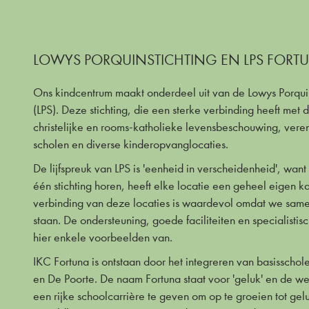
LOWYS PORQUINSTICHTING EN LPS FORT
Ons kindcentrum maakt onderdeel uit van de Lowys Porquin
(LPS). Deze stichting, die een sterke verbinding heeft met d
christelijke en rooms-katholieke levensbeschouwing, veren
scholen en diverse kinderopvanglocaties.
De lijfspreuk van LPS is 'eenheid in verscheidenheid', wan
één stichting horen, heeft elke locatie een geheel eigen k
verbinding van deze locaties is waardevol omdat we same
staan. De ondersteuning, goede faciliteiten en specialistisc
hier enkele voorbeelden van.
IKC Fortuna is ontstaan door het integreren van basisscho
en De Poorte. De naam Fortuna staat voor 'geluk' en de w
een rijke schoolcarrière te geven om op te groeien tot gel