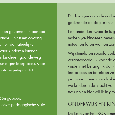
Dit doen we door de nadr
gedurende de dag, een uit
et een gezamenlijk aanbod
Een ander kernwaarde is g
nde lijn tussen opvang,
maken we kinderen bewust
n bij de natuurlijke
natuur en leren we hen zor
 waar kinderen kunnen
Wij stimuleren sociale ve
ven kinderen gaandeweg
verantwoordelijk voor de 
hun eigen leerproces, voor
vinden het belangrijk dat k
stapsgewijs uit tot
leerproces en bereiden ze
permanent leren noodzakeli
we kinderen de kracht van h
trots op en hier wil ik in gr
n één gebouw.
ONDERWIJS EN K
e onze pedagogische visie
De kern van het IKC vormen