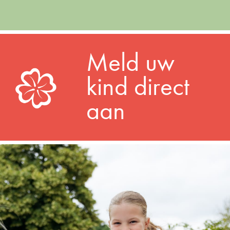
Meld uw
kind direct
aan