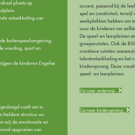
lokaal plaats op
accent, passend bij de leef
olplein.
spel en creativiteit, terw
tale ontwikkeling van
werkplekken hebben om te 
voor de kinderen om zelfst
De speel-en leerpleinen st
nde buitenspeelomgeving.
groepsruimtes. Ook de BSO
e voeding, sport en
creatieve ruimten aanwezi
talentontwikkeling en het 
rijgen de kinderen Engelse
kinderopvang. Deze creatie
speel- en leerpleinen.
Ga naar onderwijs
itgedaagd voelt om in
Ga naar kinderopvang
n heldere structuur en
en wij de emotionele en
gezond opgroeien van