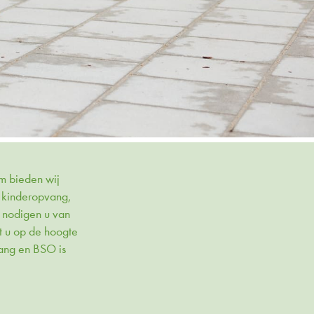
m bieden wij
e kinderopvang,
 nodigen u van
t u op de hoogte
ang en BSO
is